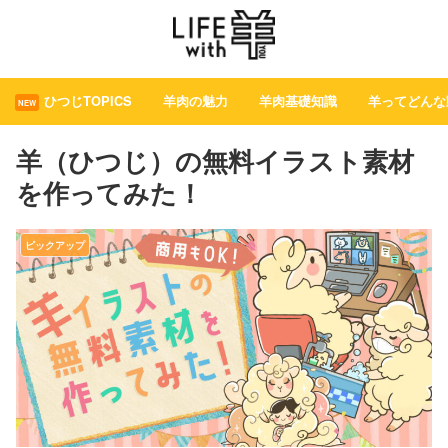
ひつじTOPICS
羊肉の魅力
羊肉基礎知識
羊ってどんな
NEW
羊（ひつじ）の無料イラスト素材
を作ってみた！
ピックアップ